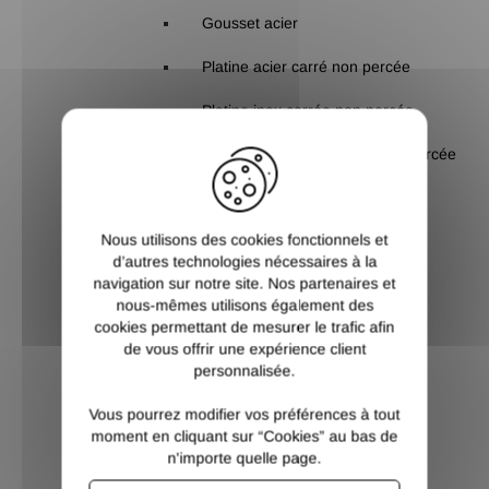
Gousset acier
Platine acier carré non percée
Platine inox carrée non percée
X
Platine aluminium carrée non percée
Platine aluminium rectangle non
percée
Nous utilisons des cookies fonctionnels et
d’autres technologies nécessaires à la
Platine cache scellement
navigation sur notre site. Nos partenaires et
nous-mêmes utilisons également des
Platine soudée
cookies permettant de mesurer le trafic afin
Platine acier avec anneaux
de vous offrir une expérience client
personnalisée.
Platine acier à pied emboitable
Vous pourrez modifier vos préférences à tout
Poteau acier
moment en cliquant sur “Cookies” au bas de
n'importe quelle page.
Poteau carré