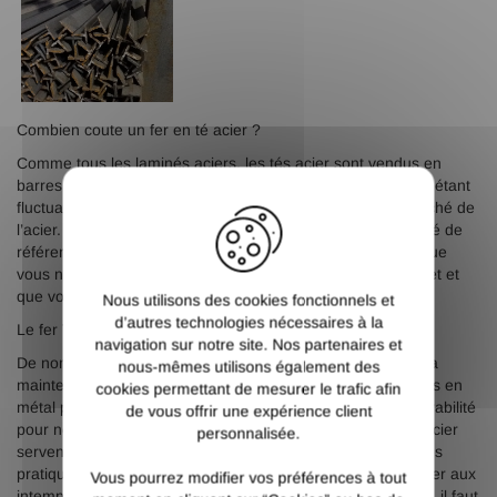
Combien coute un fer en té acier ?
Comme tous les laminés aciers, les tés acier sont vendus en
barres de 6 mètres et leur prix est calculé au poids, celui-ci étant
X
fluctuant en fonction de l’offre et de la demande sur le marché de
l’acier. Sur le site lemetal.fr, vous trouverez une large variété de
références au meilleur prix, proposés au centimètre pour que
vous n’achetiez que les longueurs nécessaires à votre projet et
que vous réalisiez ainsi des économies.
Nous utilisons des cookies fonctionnels et
d’autres technologies nécessaires à la
Le fer T acier, pour quelle utilisation ?
navigation sur notre site. Nos partenaires et
De nombreuses industries, que ce soit dans le ferroviaire, la
nous-mêmes utilisons également des
maintenance ou en ingénierie utilisent régulièrement des tés en
cookies permettant de mesurer le trafic afin
métal pour leurs qualités reconnues de résistance et de durabilité
de vous offrir une expérience client
pour nombre de leurs chantiers. Dans le bâtiment, les tés acier
personnalisée.
servent à la fabrication de vérandas et verrières (ils sont très
pratiques en soutien des vitres) design et qui sauront résister aux
Vous pourrez modifier vos préférences à tout
intempéries à long terme (pour toute utilisation en extérieur, il faut