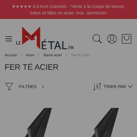
Panneau de gestion des cookies
★★★★★ 4,8 Avis Garantis - Vente à la coupe de barres,
tubes et tôles en acier, inox, aluminium
Accueil
Acier
Barre acier
Fer té acier
FER TÉ ACIER
FILTRES
TRIER PAR