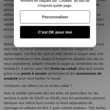
moment en cliquant sur “Cookies” au bas de
protéger les tés correctement, avec un dégraissage préalable
n'importe quelle page.
puis un vernis pour garder leur aspect brut ou une peinture
anticorrosion). Les serruriers et les divers métiers de l’acier se
Personnaliser
servent des tés en acier pour réaliser de nombreuses structures
métalliques grâce à ses qualités de soudabilité aisée alliée à leur
assurance de longue durée.
C'est OK pour moi
Comment fabriquer mes rayonnages de magasin ?
Beaucoup de commerçants utilisent les T acier comme équerres
pour fixer et retenir solidement leurs diverses étagères ou
rayonnages. Les fers tés sont en effet faciles à couper avec une
bonne meuleuse et des disque à tronçonner adaptés (au cas ou
vous souhaiteriez adapter encore la coupe au centimètre du site
lemetal.fr), à percer avec des
forets au cobalt
ainsi qu’à souder
grâce à un
poste à souder
performant et des
accessoires de
soudure
pour vous faciliter le travail.
Construire une clôture ou un enclos solide ?
Avec la solidité éprouvée des tés acier, en particuliers sur les
sections à partir de 30x30 ou 40x40, tous les particuliers peuvent
fabriquer eux même leurs enclos ou leurs séparations de
voisinage en utilisant les fers T acier comme poteaux. Très faciles