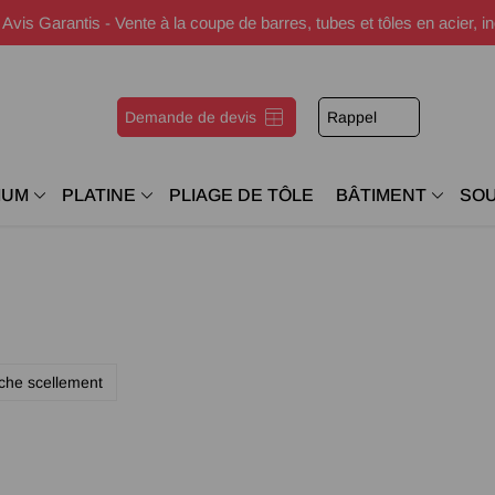
s Garantis - Vente à la coupe de barres, tubes et tôles en acier, i
Demande de devis
Rappel
IUM
PLATINE
PLIAGE DE TÔLE
BÂTIMENT
SO
ache scellement