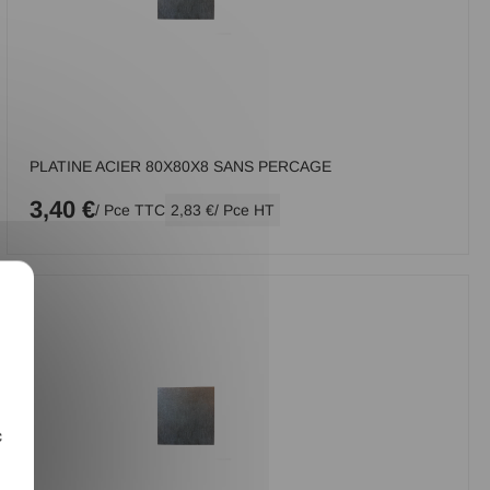
PLATINE ACIER 80X80X8 SANS PERCAGE
3,40 €
/ Pce TTC
2,83 €
/ Pce HT
X
c