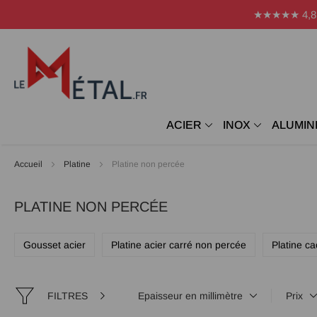
Panneau de gestion des cookies
★★★★★ 4,8 Avi
ACIER
INOX
ALUMIN
Accueil
Platine
Platine non percée
PLATINE NON PERCÉE
Gousset acier
Platine acier carré non percée
Platine c
FILTRES
Epaisseur en millimètre
Prix