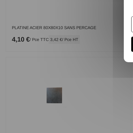
PLATINE ACIER 80X80X10 SANS PERCAGE
4,10 €
/ Pce TTC
3,42 €
/ Pce HT