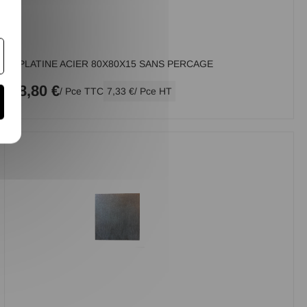
PLATINE ACIER 80X80X15 SANS PERCAGE
8,80 €
/ Pce TTC
7,33 €
/ Pce HT