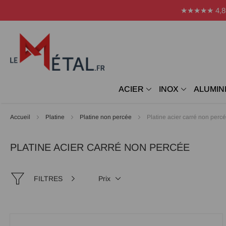
Panneau de gestion des cookies
★★★★★ 4,8 Avi
ACIER
INOX
ALUMIN
Accueil
Platine
Platine non percée
Platine acier carré non perc
PLATINE ACIER CARRÉ NON PERCÉE
FILTRES
Prix