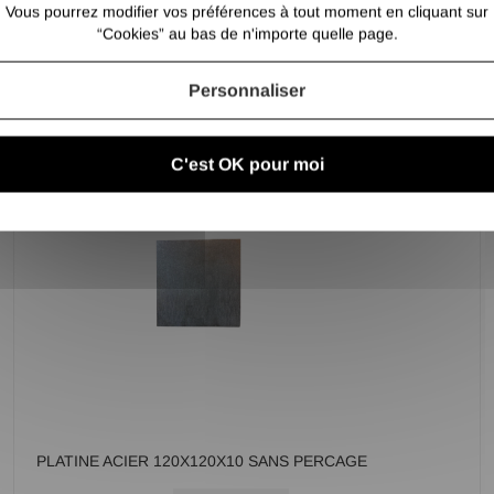
Vous pourrez modifier vos préférences à tout moment en cliquant sur
PLATINE ACIER 120X120X5 SANS PERCAGE
“Cookies” au bas de n'importe quelle page.
3,70 €
/ Pce TTC
3,08 €
/ Pce HT
Personnaliser
C'est OK pour moi
PLATINE ACIER 120X120X10 SANS PERCAGE