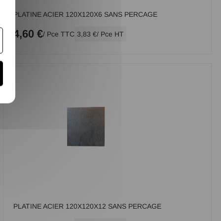
PLATINE ACIER 120X120X6 SANS PERCAGE
4,60 €
/ Pce TTC
3,83 €
/ Pce HT
PLATINE ACIER 120X120X12 SANS PERCAGE