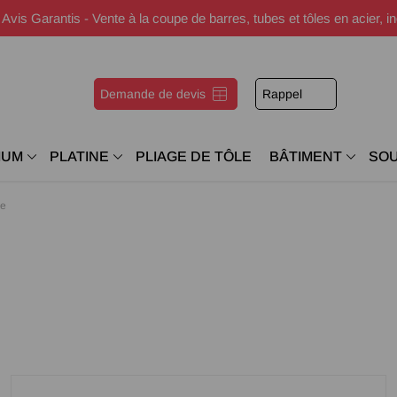
s Garantis - Vente à la coupe de barres, tubes et tôles en acier, i
Demande de devis
Rappel
IUM
PLATINE
PLIAGE DE TÔLE
BÂTIMENT
SO
ée