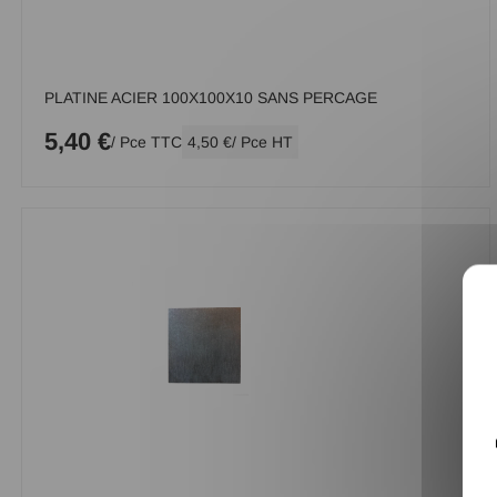
PLATINE ACIER 100X100X10 SANS PERCAGE
5,40 €
/ Pce TTC
4,50 €
/ Pce HT