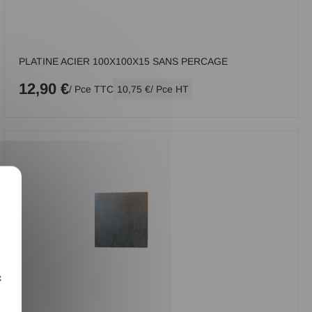
PLATINE ACIER 100X100X15 SANS PERCAGE
12,90 €
/ Pce TTC
10,75 €
/ Pce HT
X
c