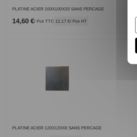
PLATINE ACIER 100X100X20 SANS PERCAGE
14,60 €
/ Pce TTC
12,17 €
/ Pce HT
PLATINE ACIER 120X120X8 SANS PERCAGE