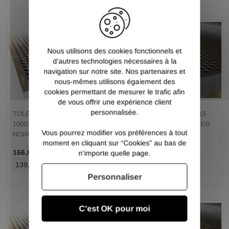
X
Nous utilisons des cookies fonctionnels et
d’autres technologies nécessaires à la
navigation sur notre site. Nos partenaires et
nous-mêmes utilisons également des
cookies permettant de mesurer le trafic afin
de vous offrir une expérience client
personnalisée.
TOLE PERFOREE R20T28
TOLE PERFOREE R10T15
1000X2000 EP 2 MM ACIER
1000X2000 EP 2 MM ACIER
Vous pourrez modifier vos préférences à tout
NOIR
NOIR
moment en cliquant sur “Cookies” au bas de
/ Pce TTC
/ Pce TTC
166,80 €
164,40 €
n'importe quelle page.
139,00 €
/ Pce HT
137,00 €
/ Pce HT
Personnaliser
C'est OK pour moi