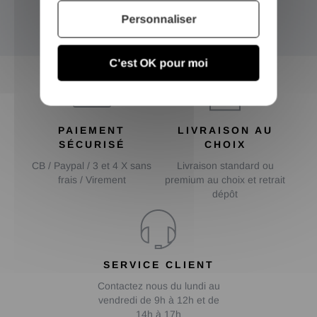
Personnaliser
OK
C'est OK pour moi
PAIEMENT
LIVRAISON AU
SÉCURISÉ
CHOIX
CB / Paypal / 3 et 4 X sans
Livraison standard ou
frais / Virement
premium au choix et retrait
dépôt
SERVICE CLIENT
Contactez nous du lundi au
vendredi de 9h à 12h et de
14h à 17h