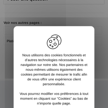
Voir nos autres pages :
LeMetal
Platine
X
Platine acier carré non percée
RHMetal
Nous utilisons des cookies fonctionnels et
d’autres technologies nécessaires à la
navigation sur notre site. Nos partenaires et
nous-mêmes utilisons également des
cookies permettant de mesurer le trafic afin
de vous offrir une expérience client
personnalisée.
NEWSLETTER
Vous pourrez modifier vos préférences à tout
moment en cliquant sur “Cookies” au bas de
n'importe quelle page.
Inscrivez-vous et recevez nos bons plans