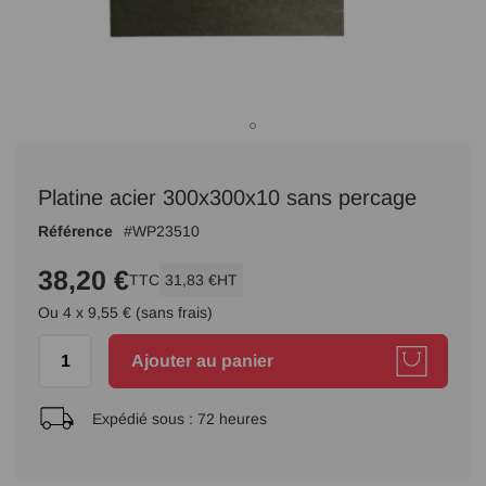
Passer
au
Platine acier 300x300x10 sans percage
début
de
Référence
WP23510
la
Galerie
38,20 €
TTC
31,83 €
HT
d’images
Ou 4 x 9,55 € (sans frais)
Ajouter au panier
Expédié sous :
72 heures