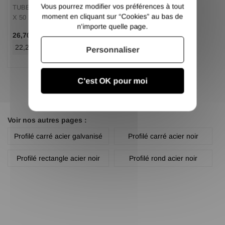
Vous pourrez modifier vos préférences à tout
TUBE RECT. GALVA SDZ 100
moment en cliquant sur “Cookies” au bas de
X 50 X 2
n'importe quelle page.
/ Ml TTC
26,70 €
22,25 €
/ Ml HT
Personnaliser
C'est OK pour moi
Voir nos autres pages :
Profilé carré acier galvanisé
Profilé carré acier noir
Profilé rectangle acier noir
Profilé rond acier noir