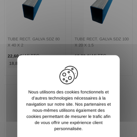
TUBE RECT. GALVA SDZ 80
TUBE RECT. GALVA SDZ 100
X 40 X 2
X 20 X 1.5
/ Ml TTC
/ Ml TTC
22,60 €
19,80 €
X
18,83 €
/ Ml HT
16,50 €
/ Ml HT
Nous utilisons des cookies fonctionnels et
d’autres technologies nécessaires à la
navigation sur notre site. Nos partenaires et
nous-mêmes utilisons également des
cookies permettant de mesurer le trafic afin
de vous offrir une expérience client
personnalisée.