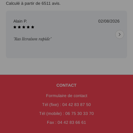
Calculé à partir de 6511 avis.
Alain L.
01/08/2026
"Bonjour, Piece conformena ma commande. Livraison
rapide. Juste un petit regret, que la piece n'est pas été
ebavurée."
CONTACT
Formulaire de contact
Tél (fixe) : 04 42 83 87 50
Tél (mobile) : 06 75 30 33 70
Fax : 04 42 83 66 61