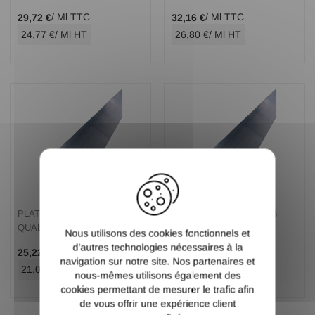
/ Ml TTC
/ Ml TTC
29,72 €
32,16 €
24,77 €
/ Ml HT
26,80 €
/ Ml HT
X
PLAT ALUMINIUM 80 X 5
PLAT ALUMINIUM 80 X 8
QUALITE 6060
QUALITE 6060
Nous utilisons des cookies fonctionnels et
d’autres technologies nécessaires à la
/ Ml TTC
/ Ml TTC
25,22 €
36,76 €
navigation sur notre site. Nos partenaires et
21,02 €
/ Ml HT
30,63 €
/ Ml HT
nous-mêmes utilisons également des
cookies permettant de mesurer le trafic afin
de vous offrir une expérience client