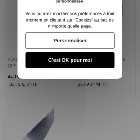
personnalisée.
Vous pourrez modifier vos préférences à tout
moment en cliquant sur “Cookies” au bas de
n'importe quelle page.
Personnaliser
PLAT ALUMINIUM 80 X 10
PLAT ALUMINIUM 100 X 8
C'est OK pour moi
QUALITE 6060
QUALITE 6060
/ Ml TTC
/ Ml TTC
44,15 €
43,79 €
36,79 €
/ Ml HT
36,49 €
/ Ml HT