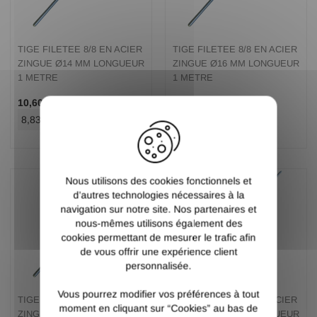
TIGE FILETEE 8/8 EN ACIER
TIGE FILETEE 8/8 EN ACIER
ZINGUE Ø14 MM LONGUEUR
ZINGUE Ø16 MM LONGUEUR
1 METRE
1 METRE
/ Pce TTC
/ Pce TTC
10,60 €
13,60 €
X
8,83 €
/ Pce HT
11,33 €
/ Pce HT
Nous utilisons des cookies fonctionnels et
d’autres technologies nécessaires à la
navigation sur notre site. Nos partenaires et
nous-mêmes utilisons également des
cookies permettant de mesurer le trafic afin
de vous offrir une expérience client
personnalisée.
Vous pourrez modifier vos préférences à tout
TIGE FILETEE 8/8 EN ACIER
TIGE FILETEE 8/8 EN ACIER
moment en cliquant sur “Cookies” au bas de
ZINGUE Ø18 MM LONGUEUR
ZINGUE Ø20 MM LONGUEUR