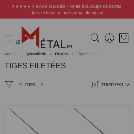
Panneau de gestion des cookies
★★★★★ 4,8 Avis Garantis - Vente à la coupe de barres,
tubes et tôles en acier, inox, aluminium
Accueil
Quincaillerie
Fixation
Tiges filetées
TIGES FILETÉES
FILTRES
TRIER PAR