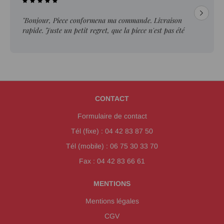
"Bonjour, Piece conformena ma commande. Livraison
rapide. Juste un petit regret, que la piece n'est pas été
ebavurée."
CONTACT
Formulaire de contact
Tél (fixe) : 04 42 83 87 50
Tél (mobile) : 06 75 30 33 70
Fax : 04 42 83 66 61
MENTIONS
Mentions légales
CGV