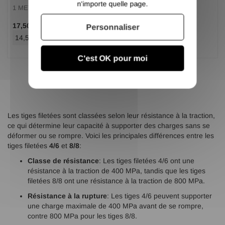
n'importe quelle page.
1 METRE
1 METRE
/ Pce TTC
/ Pce TTC
17,50 €
21,10 €
Personnaliser
14,58 €
/ Pce HT
17,58 €
/ Pce HT
C'est OK pour moi
Les tiges filetées sont classées selon leur résistance à la traction,
ce qui détermine leur capacité à supporter des charges sans se
déformer ou se rompre. Voici les principales différences entre les
tiges filetées
4/6
et
8/8
:
Classe de résistance
: Les tiges filetées 4/6 ont une
résistance à la traction de 400 MPa, tandis que les tiges
filetées 8/8 ont une résistance à la traction de 800 MPa.
Résistance à la rupture
: Les tiges 4/6 peuvent supporter
une charge maximale de 400 MPa avant de se rompre,
contre 800 MPa pour les tiges 8/8.