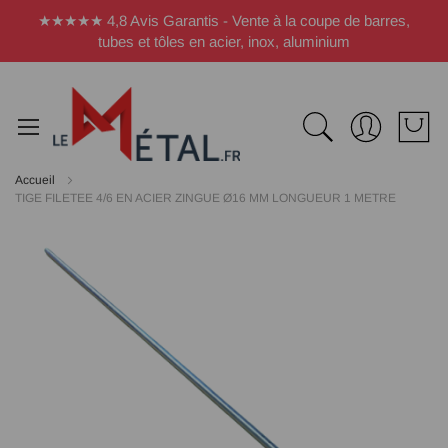
Panneau de gestion des cookies
★★★★★ 4,8 Avis Garantis - Vente à la coupe de barres,
tubes et tôles en acier, inox, aluminium
Accueil
TIGE FILETEE 4/6 EN ACIER ZINGUE Ø16 MM LONGUEUR 1 METRE
Passer
à
la
fin
de
la
galerie
d’images