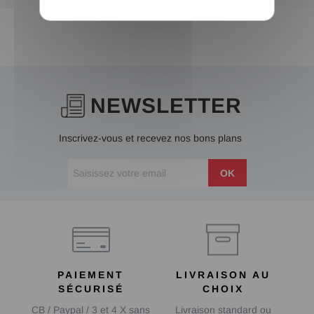
NEWSLETTER
Inscrivez-vous et recevez nos bons plans
OK
PAIEMENT
LIVRAISON AU
SÉCURISÉ
CHOIX
CB / Paypal / 3 et 4 X sans
Livraison standard ou