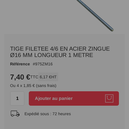
Passer
au
TIGE FILETEE 4/6 EN ACIER ZINGUE
début
de
Ø16 MM LONGUEUR 1 METRE
la
Référence
975ZM16
Galerie
d’images
7,40 €
TTC
6,17 €
HT
Ou 4 x 1,85 € (sans frais)
Ajouter au panier
Expédié sous :
72 heures