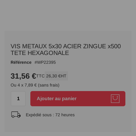
Passer
au
VIS METAUX 5x30 ACIER ZINGUE x500
début
de
TETE HEXAGONALE
la
Référence
WP22395
Galerie
d’images
31,56 €
TTC
26,30 €
HT
Ou 4 x 7,89 € (sans frais)
Ajouter au panier
Expédié sous :
72 heures