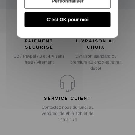
Personnaliser
C'est OK pour moi
PAIEMENT
LIVRAISON AU
SÉCURISÉ
CHOIX
CB / Paypal / 3 et 4 X sans
Livraison standard ou
frais / Virement
premium au choix et retrait
dépôt
SERVICE CLIENT
Contactez nous du lundi au
vendredi de 9h à 12h et de
14h à 17h