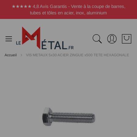
Panneau de gestion des cookies
★★★★★ 4,8 Avis Garantis - Vente à la coupe de barres,
tubes et tôles en acier, inox, aluminium
Accueil
VIS METAUX 5x30 ACIER ZINGUE x500 TETE HEXAGONALE
Passer
à
la
fin
de
la
galerie
d’images