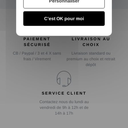
Personnaliser
C'est OK pour moi
PAIEMENT
LIVRAISON AU
SÉCURISÉ
CHOIX
CB / Paypal / 3 et 4 X sans
Livraison standard ou
frais / Virement
premium au choix et retrait
dépôt
SERVICE CLIENT
Contactez nous du lundi au
vendredi de 9h à 12h et de
14h à 17h