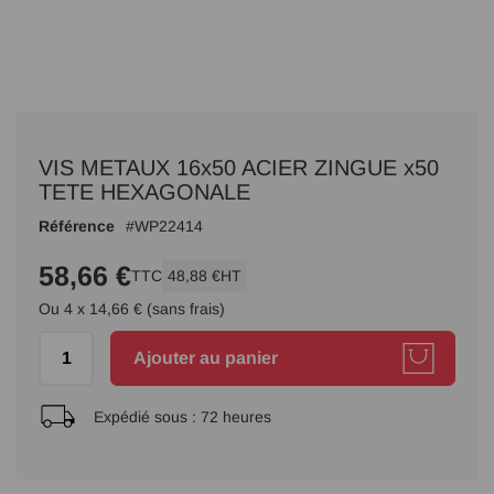
Passer
au
VIS METAUX 16x50 ACIER ZINGUE x50
début
de
TETE HEXAGONALE
la
Référence
WP22414
Galerie
d’images
58,66 €
TTC
48,88 €
HT
Ou 4 x 14,66 € (sans frais)
Ajouter au panier
Expédié sous :
72 heures