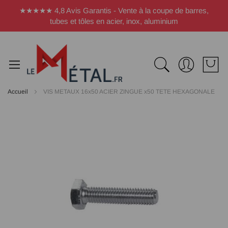
Panneau de gestion des cookies
★★★★★ 4,8 Avis Garantis - Vente à la coupe de barres,
tubes et tôles en acier, inox, aluminium
Accueil
VIS METAUX 16x50 ACIER ZINGUE x50 TETE HEXAGONALE
Passer
à
la
fin
de
la
galerie
d’images