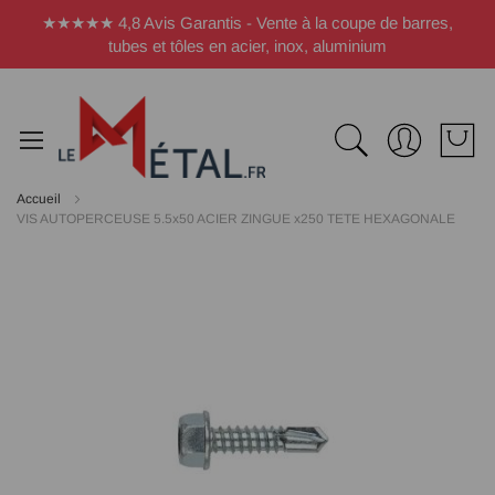
Panneau de gestion des cookies
★★★★★ 4,8 Avis Garantis - Vente à la coupe de barres,
tubes et tôles en acier, inox, aluminium
Accueil
VIS AUTOPERCEUSE 5.5x50 ACIER ZINGUE x250 TETE HEXAGONALE
Passer
à
la
fin
de
la
galerie
d’images