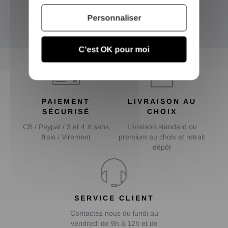
Inscrivez-vous et recevez nos bons plans
Personnaliser
OK
C'est OK pour moi
PAIEMENT
LIVRAISON AU
SÉCURISÉ
CHOIX
CB / Paypal / 3 et 4 X sans
Livraison standard ou
frais / Virement
premium au choix et retrait
dépôt
SERVICE CLIENT
Contactez nous du lundi au
vendredi de 9h à 12h et de