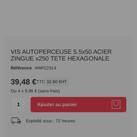
Passer
au
VIS AUTOPERCEUSE 5.5x50 ACIER
début
de
ZINGUE x250 TETE HEXAGONALE
la
Référence
WP22314
Galerie
d’images
39,48 €
TTC
32,90 €
HT
Ou 4 x 9,86 € (sans frais)
Ajouter au panier
Expédié sous :
72 heures