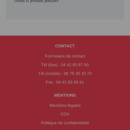
"Délais et produit parfaits"
CONTACT
Formulaire de contact
Tél (fixe) : 04 42 83 87 50
Tél (mobile) : 06 75 30 33 70
Fax : 04 42 83 66 61
MENTIONS
Mentions légales
CGV
Politique de confidentialité