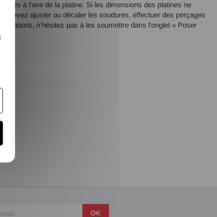
oudées à l'axe de la platine. Si les dimensions des platines ne
us devez ajuster ou décaler les soudures, effectuer des perçages
errogations, n'hésitez pas à les soumettre dans l'onglet « Poser
c
OK