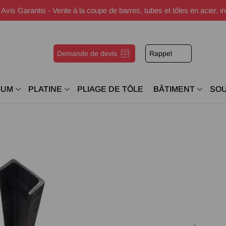
s Garantis - Vente à la coupe de barres, tubes et tôles en acier, i
Demande de devis
Rappel
IUM
PLATINE
PLIAGE DE TÔLE
BÂTIMENT
SO