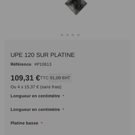
Passer
au
UPE 120 SUR PLATINE
début
de
Référence
P10613
la
Galerie
109,31 €
TTC
91,09 €
HT
d’images
Ou 4 x 15,37 € (sans frais)
Longueur en centimètre
Longueur en centimètre
Platine basse