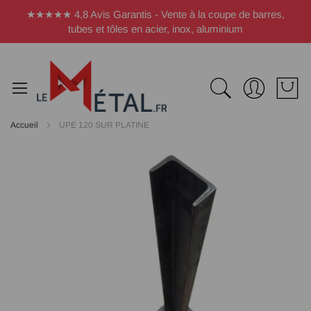
Panneau de gestion des cookies
★★★★★ 4,8 Avis Garantis - Vente à la coupe de barres,
tubes et tôles en acier, inox, aluminium
Accueil
UPE 120 SUR PLATINE
Passer
à
la
fin
de
la
galerie
d’images