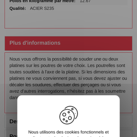
12.67
ACIER S235
Plus d'informations
Nous vous offrons la possibilité de souder une ou deux
platines sur les poutres de votre choix. Les poutrelles sont
toutes soudées à l'axe de la platine. Si les dimensions des
platines ne vous conviennent pas, si vous devez ajuster ou
décaler les soudures, effectuer des perçages ou si vous
avez d'autres interrogations, n'hésitez pas à les soumettre
dans l'onglet « Poser une question ».
X
Description
Nous utilisons des cookies fonctionnels et
Poser une question