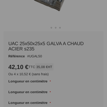
Passer
au
UAC 25x50x25x5 GALVA A CHAUD
début
de
ACIER s235
la
Référence
UGAL50
Galerie
d’images
42,10 €
TTC
35,08 €
HT
Ou 4 x 10,52 € (sans frais)
Longueur en centimètre
Longueur en centimètre
Longueur en centimètre