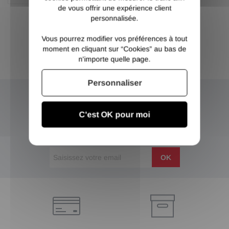
de vous offrir une expérience client
personnalisée.
Vous pourrez modifier vos préférences à tout
moment en cliquant sur “Cookies” au bas de
n'importe quelle page.
Personnaliser
NEWSLETTER
C'est OK pour moi
Inscrivez-vous et recevez nos bons plans
OK