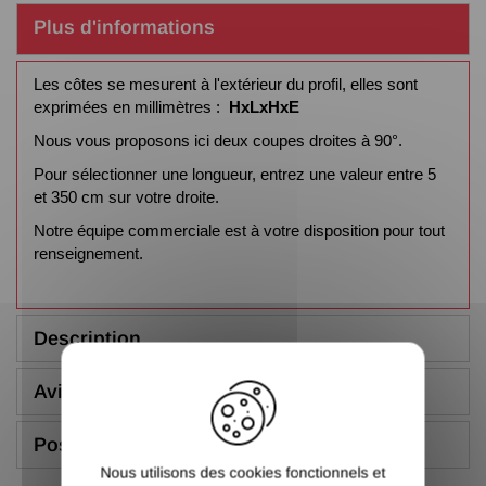
Plus d'informations
Les côtes se mesurent à l'extérieur du profil, elles sont
exprimées en millimètres :
HxLxHxE
Nous vous proposons ici deux coupes droites à 90°.
Pour sélectionner une longueur, entrez une valeur entre 5
et 350 cm sur votre droite.
Notre équipe commerciale est à votre disposition pour tout
renseignement.
Description
X
Avis (5.00/5)
Poser une question
Nous utilisons des cookies fonctionnels et