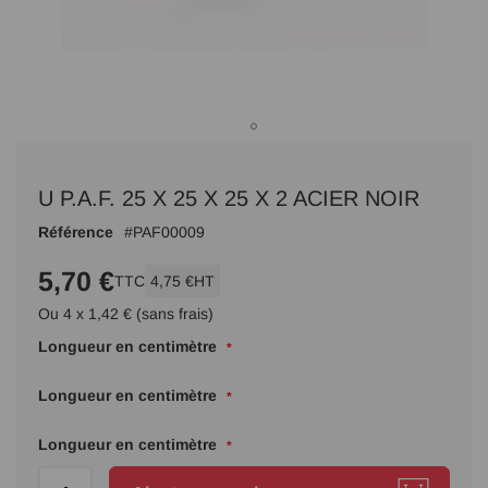
Passer
au
U P.A.F. 25 X 25 X 25 X 2 ACIER NOIR
début
de
Référence
PAF00009
la
Galerie
5,70 €
TTC
4,75 €
HT
d’images
Ou 4 x 1,42 € (sans frais)
Longueur en centimètre
Longueur en centimètre
Longueur en centimètre