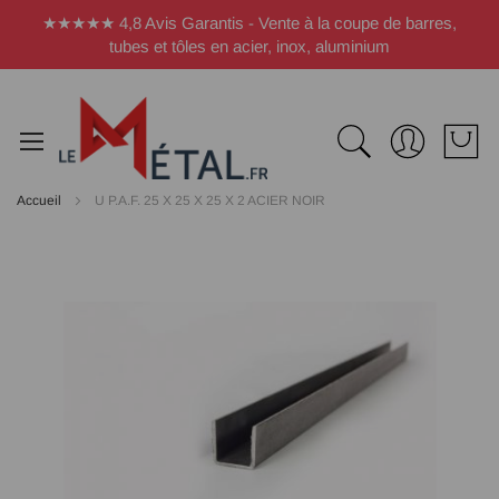
Panneau de gestion des cookies
★★★★★ 4,8 Avis Garantis - Vente à la coupe de barres,
tubes et tôles en acier, inox, aluminium
Accueil
U P.A.F. 25 X 25 X 25 X 2 ACIER NOIR
Passer
à
la
fin
de
la
galerie
d’images