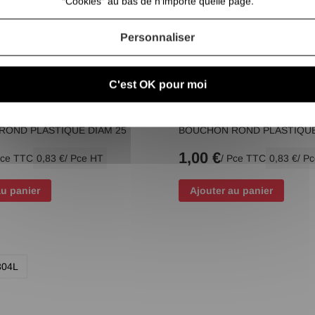
“Cookies” au bas de n'importe quelle page.
Personnaliser
C'est OK pour moi
ROND PLASTIQUE DIAM 25
BOUCHON ROND PLASTIQUE
1,00 €
Pce TTC
0,83 €
/ Pce HT
/ Pce TTC
0,83 €
/ P
au panier
Ajouter au panier
304L