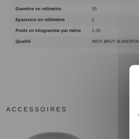
d'infos
Diamètre en milimètre
25
Epaisseur en millimètre
2
Poids en kilogramme par mètre
1.20
Qualité
INOX BRUT ALIMENTAI
ACCESSOIRES