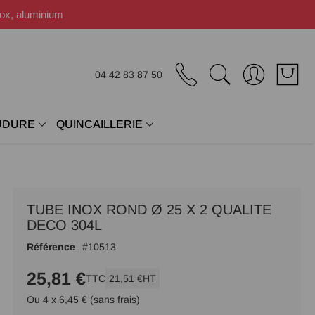
nox, aluminium
04 42 83 87 50
UDURE
QUINCAILLERIE
TUBE INOX ROND Ø 25 X 2 QUALITE
DECO 304L
Référence
10513
25,81 €
TTC
21,51 €
HT
Ou 4 x 6,45 € (sans frais)