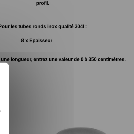
profil.
Pour les tubes ronds inox qualité 304l :
Ø x Epaisseur
 une longueur, entrez une valeur de 0 à 350 centimètres.
X
c