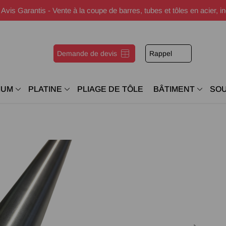
s Garantis - Vente à la coupe de barres, tubes et tôles en acier, i
Demande de devis
Rappel
IUM
PLATINE
PLIAGE DE TÔLE
BÂTIMENT
SO