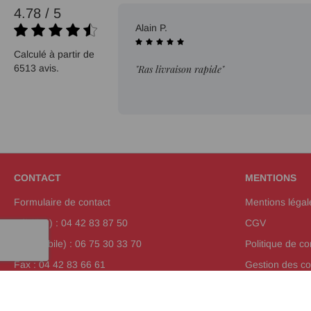
4.78 / 5
02/08/2026
Alain P.
Calculé à partir de
6513 avis.
"Ras livraison rapide"
CONTACT
MENTIONS
Formulaire de contact
Mentions légal
Tél (fixe) : 04 42 83 87 50
CGV
Tél (mobile) : 06 75 30 33 70
Politique de con
Fax : 04 42 83 66 61
Gestion des co
Plan de site