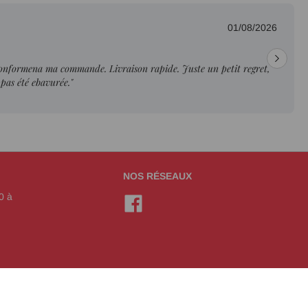
01/08/2026
conformena ma commande. Livraison rapide. Juste un petit regret,
 pas été ebavurée."
NOS RÉSEAUX
0 à