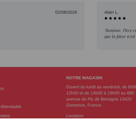
02/08/2026
Alain L.
"Bonjour, Piece 
que la piece n'est
NOTRE MAGASIN
Ouvert du lundi au vendredi, de 8h0
es
12h00 et de 14h00 à 18h00 au 895
avenue du Pic de Bertagne 13420
Gemenos, France.
fidentialité
okies
Livraison