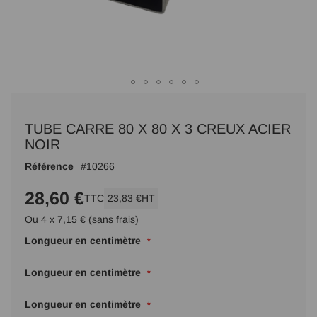
Passer
au
TUBE CARRE 80 X 80 X 3 CREUX ACIER
début
de
NOIR
la
Référence
10266
Galerie
d’images
28,60 €
TTC
23,83 €
HT
Ou 4 x 7,15 € (sans frais)
Longueur en centimètre
Longueur en centimètre
Longueur en centimètre