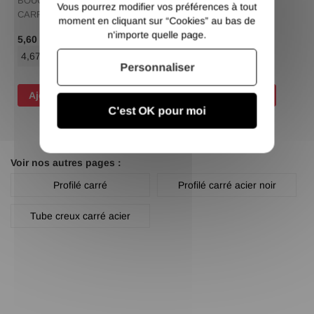
BOUCHON PLASTIQUE
BOUCHON PLASTIQUE
Vous pourrez modifier vos préférences à tout
CARRé 80X80
CARRé 80X80
moment en cliquant sur “Cookies” au bas de
n'importe quelle page.
/ Pce TTC
/ Pce TTC
5,60 €
5,60 €
4,67 €
/ Pce HT
4,67 €
/ Pce HT
Personnaliser
Ajouter au panier
Ajouter au panier
C'est OK pour moi
Voir nos autres pages :
Profilé carré
Profilé carré acier noir
Tube creux carré acier