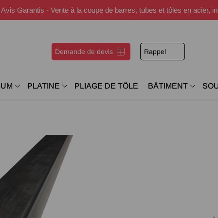
s Garantis - Vente à la coupe de barres, tubes et tôles en acier, i
Demande de devis
Rappel
IUM
PLATINE
PLIAGE DE TÔLE
BÂTIMENT
SO