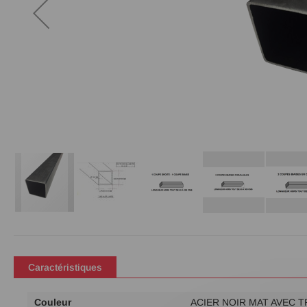
Passer
au
début
de
Caractéristiques
la
Galerie
Plus
Couleur
ACIER NOIR MAT AVEC 
d’images