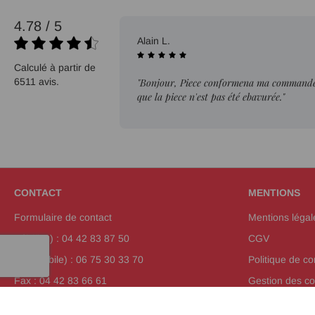
4.78 / 5
02/08/2026
Alain L.
Calculé à partir de
6511 avis.
"Bonjour, Piece conformena ma commande. 
que la piece n'est pas été ebavurée."
CONTACT
MENTIONS
Formulaire de contact
Mentions légal
Tél (fixe) : 04 42 83 87 50
CGV
Tél (mobile) : 06 75 30 33 70
Politique de con
Fax : 04 42 83 66 61
Gestion des co
Plan de site