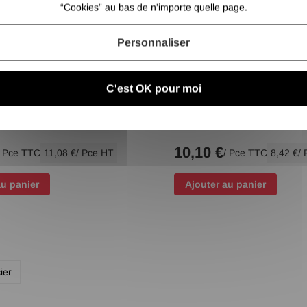
“Cookies” au bas de n'importe quelle page.
Personnaliser
C'est OK pour moi
R à ANGLE AVEC SORTIE
CONNECTEUR EN T POUR T
0X2
30X30X2
10,10 €
/ Pce TTC
11,08 €
/ Pce HT
/ Pce TTC
8,42 €
/
au panier
Ajouter au panier
ier