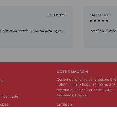
01/08/2026
Stephane E.
Livraison rapide. Juste un petit regret,
"tres bien livrais
NOTRE MAGASIN
Ouvert du lundi au vendredi, de 8h0
es
12h00 et de 14h00 à 18h00 au 895
avenue du Pic de Bertagne 13420
Gemenos, France.
fidentialité
okies
Livraison