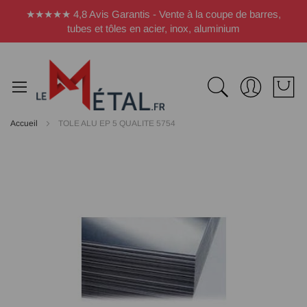
Panneau de gestion des cookies
★★★★★ 4,8 Avis Garantis - Vente à la coupe de barres,
tubes et tôles en acier, inox, aluminium
Accueil
TOLE ALU EP 5 QUALITE 5754
Passer
à
la
fin
de
la
galerie
d’images