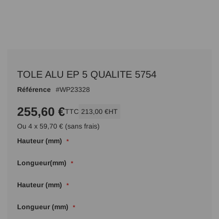
Passer
au
TOLE ALU EP 5 QUALITE 5754
début
de
Référence
WP23328
la
Galerie
255,60 €
TTC
213,00 €
HT
d’images
Ou 4 x 59,70 € (sans frais)
Hauteur (mm)
Longueur(mm)
Hauteur (mm)
Longueur (mm)