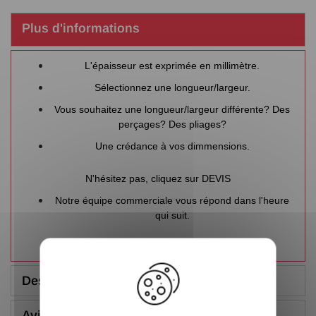
Plus d'informations
L'épaisseur est exprimée en millimètre.
Sélectionnez une longueur/largeur.
Vous souhaitez une longueur/largeur différente? Des
perçages? Des pliages?
Une crédance à vos dimmensions.
N'hésitez pas, cliquez sur
DEVIS
Notre équipe commerciale vous répond dans l'heure
qui suit.
X
Description
Avis (5.00/5)