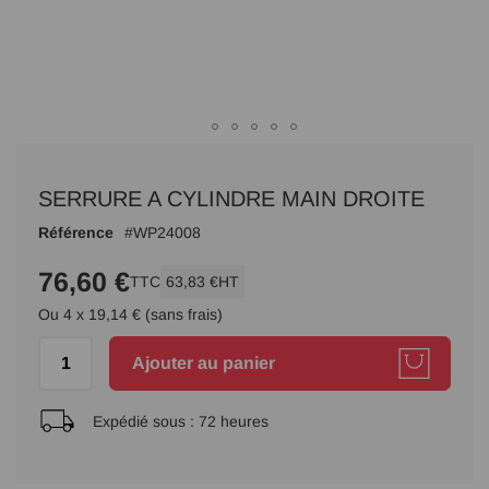
Passer
au
SERRURE A CYLINDRE MAIN DROITE
début
de
Référence
WP24008
la
Galerie
76,60 €
TTC
63,83 €
HT
d’images
Ou 4 x 19,14 € (sans frais)
Ajouter au panier
Expédié sous :
72 heures