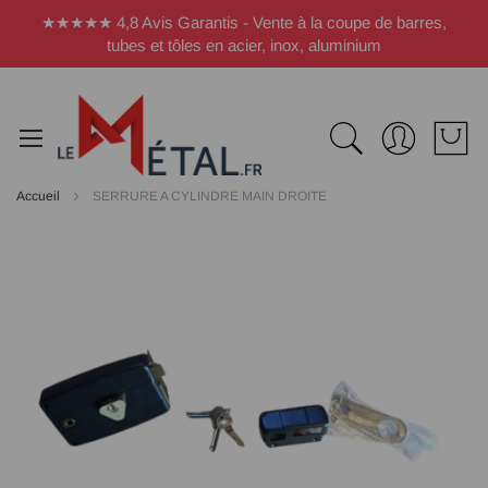
Panneau de gestion des cookies
★★★★★ 4,8 Avis Garantis - Vente à la coupe de barres,
tubes et tôles en acier, inox, aluminium
Accueil
SERRURE A CYLINDRE MAIN DROITE
Passer
à
la
fin
de
la
galerie
d’images