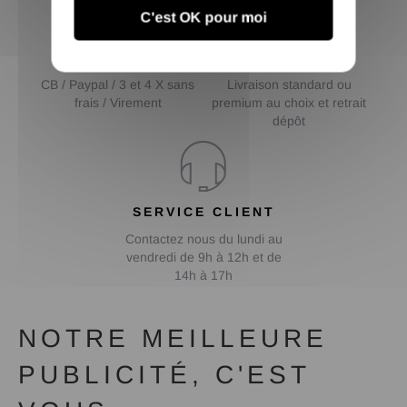
C'est OK pour moi
PAIEMENT
LIVRAISON AU
SÉCURISÉ
CHOIX
CB / Paypal / 3 et 4 X sans
Livraison standard ou
frais / Virement
premium au choix et retrait
dépôt
SERVICE CLIENT
Contactez nous du lundi au
vendredi de 9h à 12h et de
14h à 17h
NOTRE MEILLEURE
PUBLICITÉ, C'EST