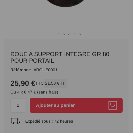
Passer
au
ROUE A SUPPORT INTEGRE GR 80
début
de
POUR PORTAIL
la
Référence
ROUE0001
Galerie
d’images
25,90 €
TTC
21,58 €
HT
Ou 4 x 6,47 € (sans frais)
Ajouter au panier
Expédié sous :
72 heures