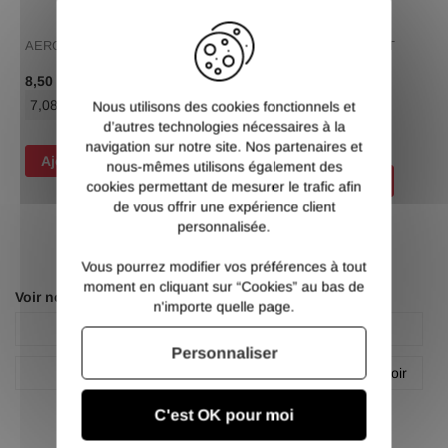
X
AEROSOL ANTI ADHERENT
AEROSOL DEGRIPPANT
MULTI FONCTIONS
/ Pce TTC
8,50 €
/ Pce TTC
10,60 €
7,08 €
/ Pce HT
Nous utilisons des cookies fonctionnels et
8,83 €
/ Pce HT
d’autres technologies nécessaires à la
navigation sur notre site. Nos partenaires et
Ajouter au panier
nous-mêmes utilisons également des
Ajouter au panier
cookies permettant de mesurer le trafic afin
de vous offrir une expérience client
personnalisée.
Vous pourrez modifier vos préférences à tout
moment en cliquant sur “Cookies” au bas de
Voir nos autres pages :
n'importe quelle page.
LeMetal
Platine
Personnaliser
Poteau rectangle
Profilé rectangle acier noir
C'est OK pour moi