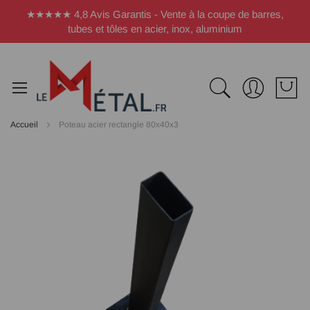
Panneau de gestion des cookies
★★★★★ 4,8 Avis Garantis - Vente à la coupe de barres,
tubes et tôles en acier, inox, aluminium
Accueil
Poteau acier rectangle 80x40x3
Passer
à
la
fin
de
la
galerie
d’images