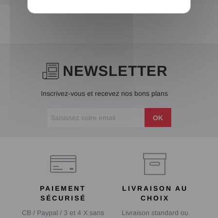
NEWSLETTER
Inscrivez-vous et recevez nos bons plans
OK
PAIEMENT
LIVRAISON AU
SÉCURISÉ
CHOIX
CB / Paypal / 3 et 4 X sans
Livraison standard ou