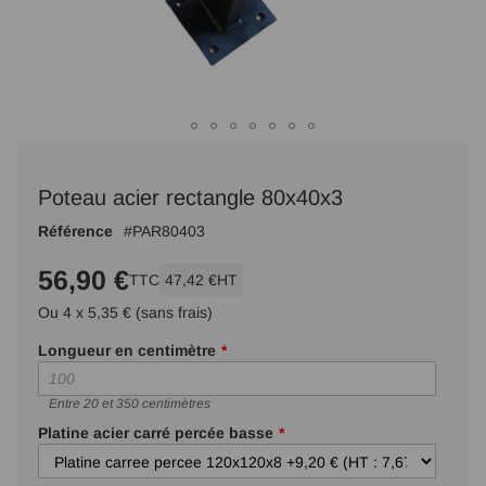
Passer
au
Poteau acier rectangle 80x40x3
début
de
Référence
PAR80403
la
Galerie
56,90 €
TTC
47,42 €
HT
d’images
Ou 4 x 5,35 € (sans frais)
Longueur en centimètre
Entre 20 et 350 centimètres
Platine acier carré percée basse