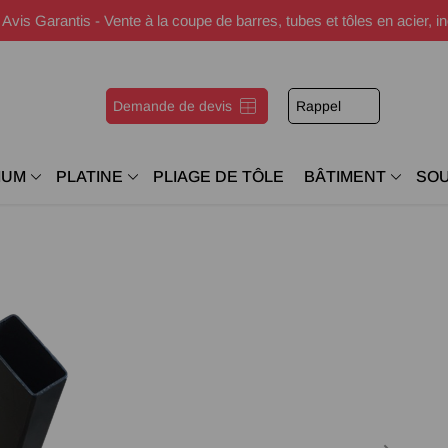
s Garantis - Vente à la coupe de barres, tubes et tôles en acier, i
Demande de devis
Rappel
IUM
PLATINE
PLIAGE DE TÔLE
BÂTIMENT
SO