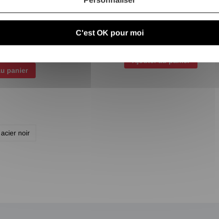
EGRIPPANT MULTI
AEROSOL NETTOYANT MET
S
C'est OK pour moi
12,90 €
/ Pce TTC
10,75 €
/ Pce TTC
8,83 €
/ Pce HT
Ajouter au panier
au panier
 acier noir