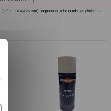
ntérieur = 46x26 mm), longueur du tube et taille de platine au
X
c