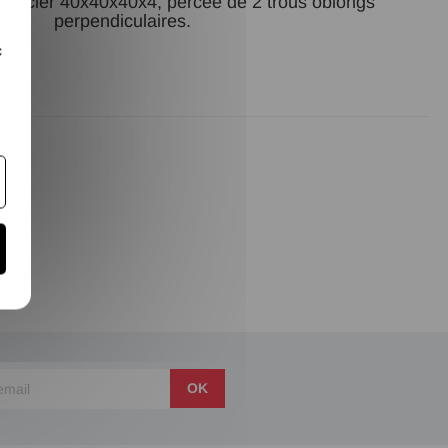
en acier 40x40x40x4, percée de 2 trous oblongs
perpendiculaires.
c
OK