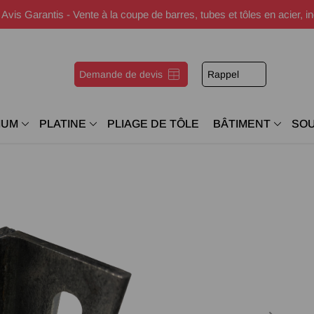
s Garantis - Vente à la coupe de barres, tubes et tôles en acier, i
Demande de devis
Rappel
IUM
PLATINE
PLIAGE DE TÔLE
BÂTIMENT
SO