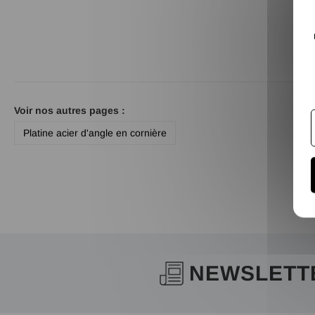
Voir nos autres pages :
Platine acier d'angle en cornière
NEWSLETT