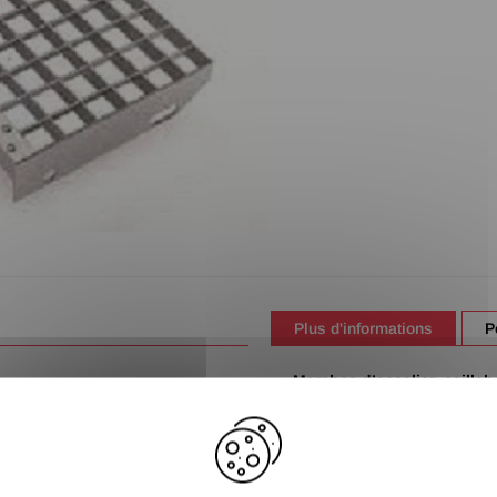
Plus d'informations
P
Marches d’escalier caillebo
Nez de marche antidérapan
Joues latérales à boulonne
Galvanisé à chaud