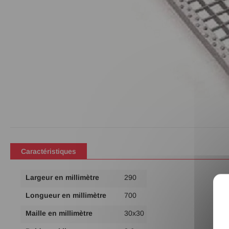
Passer
au
début
de
Caractéristiques
la
Galerie
Plus
Largeur en millimètre
290
d’images
d'infos
Longueur en millimètre
700
Maille en millimètre
30x30