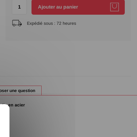
Ajouter au panier
Expédié sous :
72 heures
oser une question
tis en acier
X
t
r