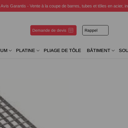
s Garantis - Vente à la coupe de barres, tubes et tôles en acier, i
Demande de devis
Rappel
IUM
PLATINE
PLIAGE DE TÔLE
BÂTIMENT
SO