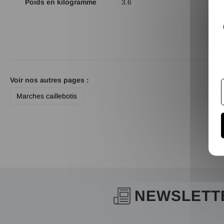
Poids en kilogramme
3.6
Voir nos autres pages :
Marches caillebotis
NEWSLETT