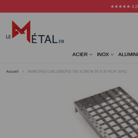
Panneau de gestion des cookies
★★★★★ 4,8 Avi
ACIER
INOX
ALUMIN
Accueil
MARCHES CAILLEBOTIS 700 X 290 M 30 X 30 PLAT 30X2
Passer
à
la
fin
de
la
galerie
d’images