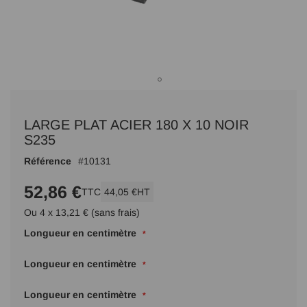
Passer
au
LARGE PLAT ACIER 180 X 10 NOIR
début
de
S235
la
Référence
10131
Galerie
d’images
52,86 €
TTC
44,05 €
HT
Ou 4 x 13,21 € (sans frais)
Longueur en centimètre
Longueur en centimètre
Longueur en centimètre