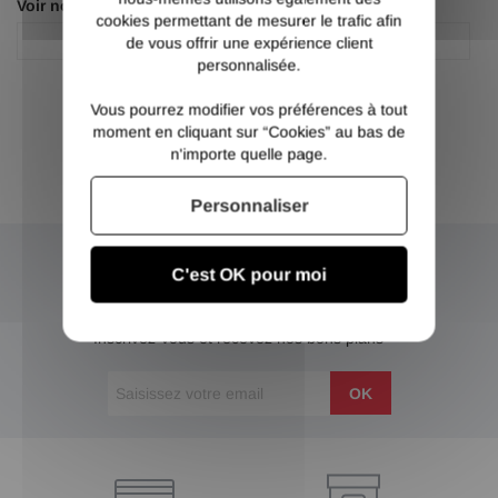
Voir nos autres pages :
cookies permettant de mesurer le trafic afin
Fer plat acier
Fer plat acier
de vous offrir une expérience client
personnalisée.
Vous pourrez modifier vos préférences à tout
moment en cliquant sur “Cookies” au bas de
n'importe quelle page.
Personnaliser
C'est OK pour moi
NEWSLETTER
Inscrivez-vous et recevez nos bons plans
OK