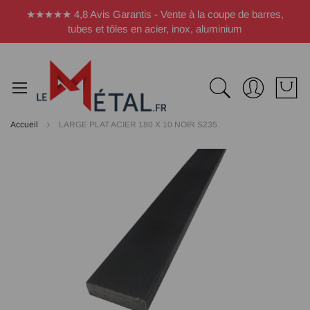
Panneau de gestion des cookies
★★★★★ 4,8 Avis Garantis - Vente à la coupe de barres,
tubes et tôles en acier, inox, aluminium
Accueil
LARGE PLAT ACIER 180 X 10 NOIR S235
Passer
à
la
fin
de
la
galerie
d’images