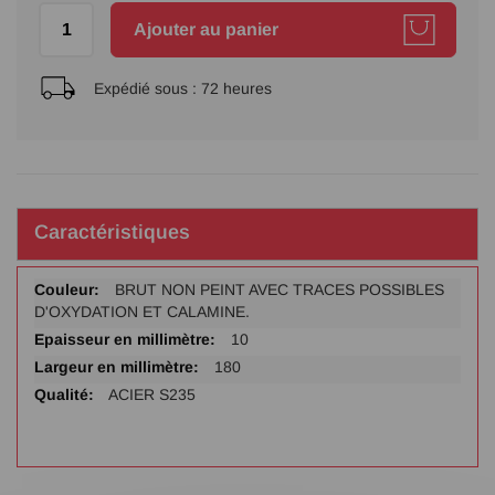
Ajouter au panier
Expédié sous :
72 heures
Caractéristiques
Plus
BRUT NON PEINT AVEC TRACES POSSIBLES
d'infos
D'OXYDATION ET CALAMINE.
10
180
ACIER S235