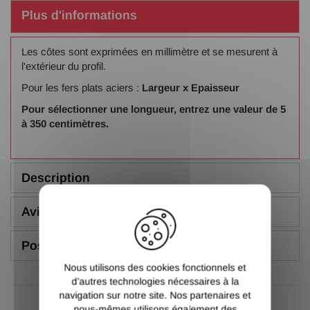
Plus d'informations
Les côtes sont exprimées en millimètre et se mesurent à
l'extérieur du profil.
Pour les fers plats aciers :
Largeur x Epaisseur
Pour sélectionner une longueur, entrez une valeur de 5
à 350 centimètres.
Description
X
Avis (5.00/5)
Poser une question
Nous utilisons des cookies fonctionnels et
d’autres technologies nécessaires à la
navigation sur notre site. Nos partenaires et
nous-mêmes utilisons également des