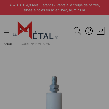
Panneau de gestion des cookies
★★★★★ 4,8 Avis Garantis - Vente à la coupe de barres,
tubes et tôles en acier, inox, aluminium
Accueil
GUIDE NYLON 30 MM
Passer
à
la
fin
de
la
galerie
d’images