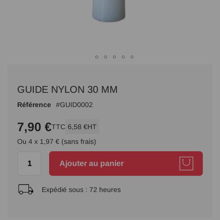
Passer
au
GUIDE NYLON 30 MM
début
de
Référence
GUID0002
la
Galerie
7,90 €
TTC
6,58 €
HT
d’images
Ou 4 x 1,97 € (sans frais)
Ajouter au panier
Expédié sous :
72 heures