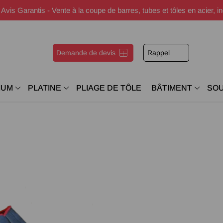
s Garantis - Vente à la coupe de barres, tubes et tôles en acier, i
Demande de devis
Rappel
IUM
PLATINE
PLIAGE DE TÔLE
BÂTIMENT
SO