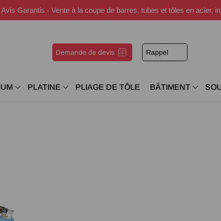
s Garantis - Vente à la coupe de barres, tubes et tôles en acier, i
Demande de devis
Rappel
IUM
PLATINE
PLIAGE DE TÔLE
BÂTIMENT
SO