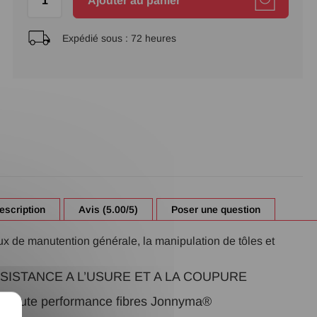
Ajouter au panier
Expédié sous :
72 heures
escription
Avis (5.00/5)
Poser une question
ux de manutention générale, la manipulation de tôles et
SISTANCE A L’USURE ET A LA COUPURE
ne haute performance fibres Jonnyma®
X