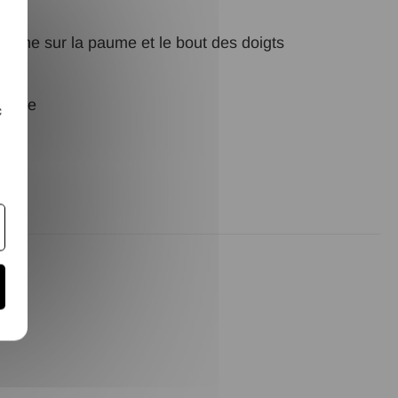
thane sur la paume et le bout des doigts
d côte
c