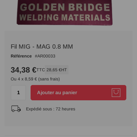
Passer
au
Fil MIG - MAG 0.8 MM
début
de
Référence
AR00033
la
Galerie
34,38 €
TTC
28,65 €
HT
d’images
Ou 4 x 8,59 € (sans frais)
Ajouter au panier
Expédié sous :
72 heures