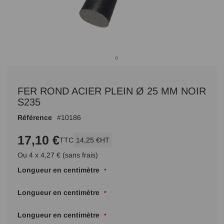
Passer
au
FER ROND ACIER PLEIN Ø 25 MM NOIR
début
de
S235
la
Référence
10186
Galerie
d’images
17,10 €
TTC
14,25 €
HT
Ou 4 x 4,27 € (sans frais)
Longueur en centimètre
Longueur en centimètre
Longueur en centimètre