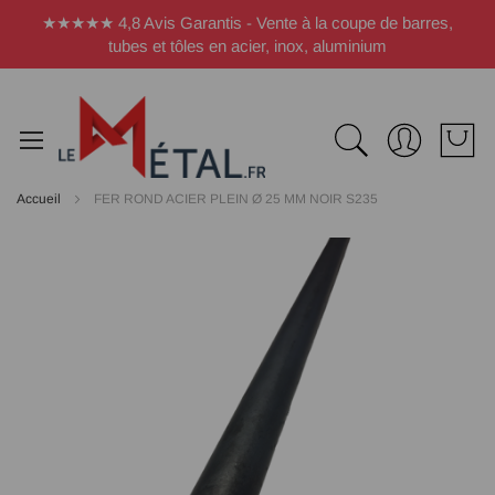
Panneau de gestion des cookies
★★★★★ 4,8 Avis Garantis - Vente à la coupe de barres,
tubes et tôles en acier, inox, aluminium
Accueil
FER ROND ACIER PLEIN Ø 25 MM NOIR S235
Passer
à
la
fin
de
la
galerie
d’images