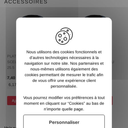
ACCESSOIRES
X
Nous utilisons des cookies fonctionnels et
PLATINE CACHE
PLATINE CACHE
d’autres technologies nécessaires à la
SCELLEMENT Ø60 TROU
SCELLEMENT Ø60 TROU
navigation sur notre site. Nos partenaires et
25.5
25.5
nous-mêmes utilisons également des
cookies permettant de mesurer le trafic afin
/ Pce TTC
/ Pce TTC
7,40 €
7,40 €
de vous offrir une expérience client
6,17 €
/ Pce HT
6,17 €
/ Pce HT
personnalisée.
Vous pourrez modifier vos préférences à tout
Ajouter au panier
Ajouter au panier
moment en cliquant sur “Cookies” au bas de
n'importe quelle page.
Personnaliser