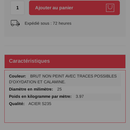
Ajouter au panier
Expédié sous :
72 heures
Caractéristiques
Plus
BRUT NON PEINT AVEC TRACES POSSIBLES
d'infos
D'OXYDATION ET CALAMINE.
25
3.97
ACIER S235