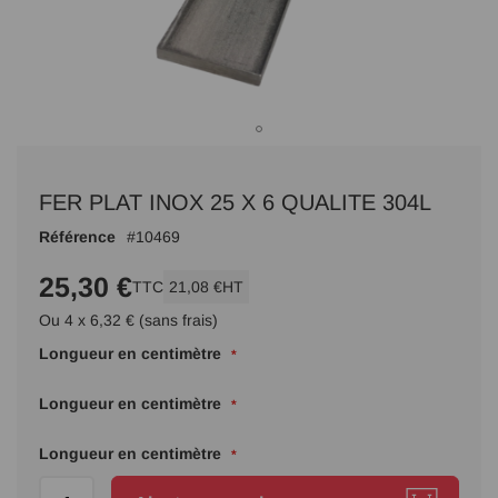
Passer
au
FER PLAT INOX 25 X 6 QUALITE 304L
début
de
Référence
10469
la
Galerie
25,30 €
TTC
21,08 €
HT
d’images
Ou 4 x 6,32 € (sans frais)
Longueur en centimètre
Longueur en centimètre
Longueur en centimètre