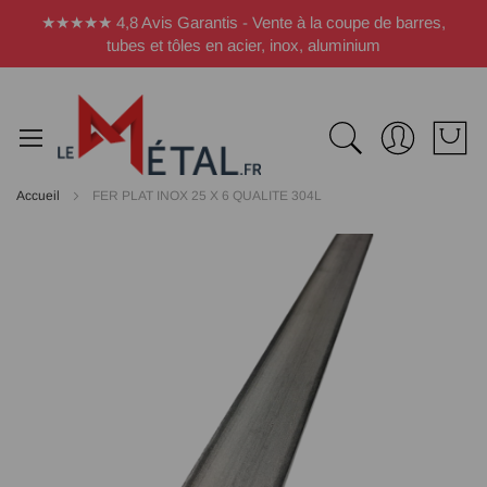
Panneau de gestion des cookies
★★★★★ 4,8 Avis Garantis - Vente à la coupe de barres,
tubes et tôles en acier, inox, aluminium
Accueil
FER PLAT INOX 25 X 6 QUALITE 304L
Passer
à
la
fin
de
la
galerie
d’images