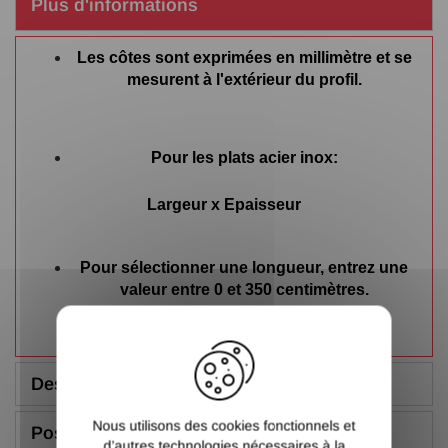
Plus d'informations
Les côtes sont exprimées en millimètre et se
mesurent à l'extérieur du profil.
Pour les plats acier inox:
Largeur x Epaisseur
Pour sélectionner une longueur, entrez une
valeur entre 0 et 350 centimètres.
X
Description
Nous utilisons des cookies fonctionnels et
Poser une question
d’autres technologies nécessaires à la