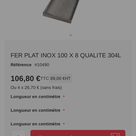
Passer
au
FER PLAT INOX 100 X 8 QUALITE 304L
début
de
Référence
10490
la
Galerie
106,80 €
TTC
89,00 €
HT
d’images
Ou 4 x 26,70 € (sans frais)
Longueur en centimètre
Longueur en centimètre
Longueur en centimètre