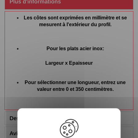
Plus d'informations
Les côtes sont exprimées en millimètre et se
mesurent à l'extérieur du profil.
Pour les plats acier inox:
Largeur x Epaisseur
Pour sélectionner une longueur, entrez une
valeur entre 0 et 350 centimètres.
X
Description
Avis (5.00/5)