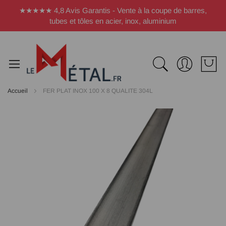
Panneau de gestion des cookies
★★★★★ 4,8 Avis Garantis - Vente à la coupe de barres,
tubes et tôles en acier, inox, aluminium
Accueil
FER PLAT INOX 100 X 8 QUALITE 304L
Passer
à
la
fin
de
la
galerie
d’images