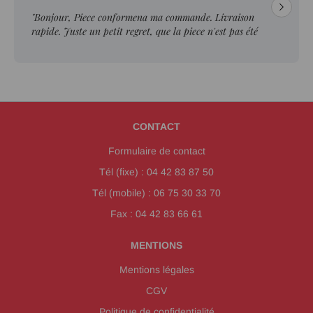
"Bonjour, Piece conformena ma commande. Livraison
rapide. Juste un petit regret, que la piece n'est pas été
ebavurée."
CONTACT
Formulaire de contact
Tél (fixe) : 04 42 83 87 50
Tél (mobile) : 06 75 30 33 70
Fax : 04 42 83 66 61
MENTIONS
Mentions légales
CGV
Politique de confidentialité