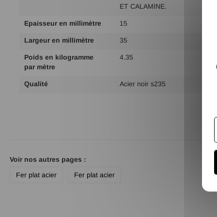
d'infos
ET CALAMINE.
Epaisseur en millimètre
15
Largeur en millimètre
35
Poids en kilogramme
4.35
par mètre
Qualité
Acier noir s235
Voir nos autres pages :
Fer plat acier
Fer plat acier