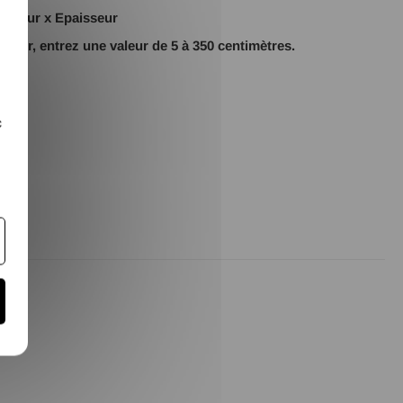
argeur x Epaisseur
ueur, entrez une valeur de 5 à 350 centimètres.
c