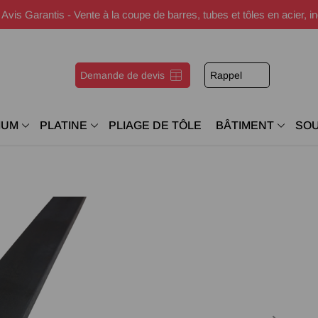
s Garantis - Vente à la coupe de barres, tubes et tôles en acier, i
Demande de devis
Rappel
IUM
PLATINE
PLIAGE DE TÔLE
BÂTIMENT
SO