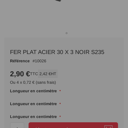
Passer
au
FER PLAT ACIER 30 X 3 NOIR S235
début
de
Référence
10026
la
Galerie
2,90 €
TTC
2,42 €
HT
d’images
Ou 4 x 0,72 € (sans frais)
Longueur en centimètre
Longueur en centimètre
Longueur en centimètre