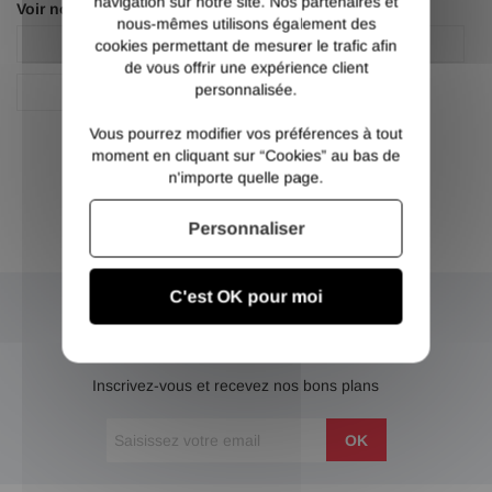
navigation sur notre site. Nos partenaires et
Voir nos autres pages :
nous-mêmes utilisons également des
Fer plat acier
Fer plat acier
cookies permettant de mesurer le trafic afin
de vous offrir une expérience client
personnalisée.
Plat
Vous pourrez modifier vos préférences à tout
moment en cliquant sur “Cookies” au bas de
n'importe quelle page.
Personnaliser
C'est OK pour moi
NEWSLETTER
Inscrivez-vous et recevez nos bons plans
OK