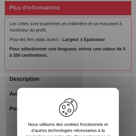
Plus d'informations
Les côtes sont exprimées en millimètre et se mesurent à
l'extérieur du profil.
Pour les fers plats aciers :
Largeur x Epaisseur
Pour sélectionner une longueur, entrez une valeur de 5
à 350 centimètres.
Description
Avis (4.92/5)
X
Poser une question
Nous utilisons des cookies fonctionnels et
d’autres technologies nécessaires à la