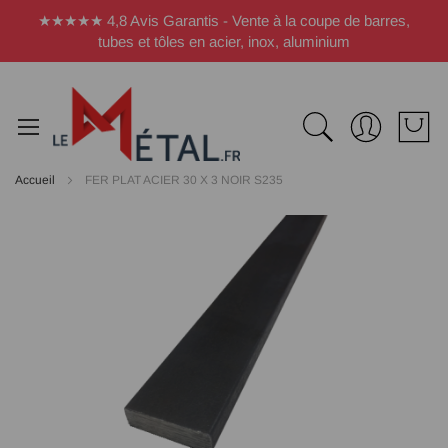
Panneau de gestion des cookies
★★★★★ 4,8 Avis Garantis - Vente à la coupe de barres,
tubes et tôles en acier, inox, aluminium
Accueil
FER PLAT ACIER 30 X 3 NOIR S235
Passer
à
la
fin
de
la
galerie
d’images