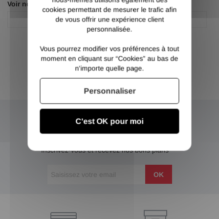
Voir nos autres pages :
cookies permettant de mesurer le trafic afin
de vous offrir une expérience client
Fer plat acier
Fer plat acier
personnalisée.
Vous pourrez modifier vos préférences à tout
moment en cliquant sur “Cookies” au bas de
n'importe quelle page.
Personnaliser
C'est OK pour moi
NEWSLETTER
Inscrivez-vous et recevez nos bons plans
OK