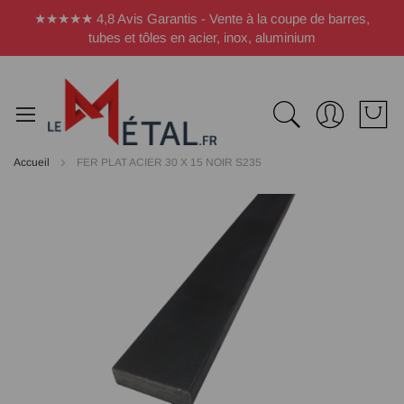
Panneau de gestion des cookies
★★★★★ 4,8 Avis Garantis - Vente à la coupe de barres,
tubes et tôles en acier, inox, aluminium
Accueil
FER PLAT ACIER 30 X 15 NOIR S235
Passer
à
la
fin
de
la
galerie
d’images