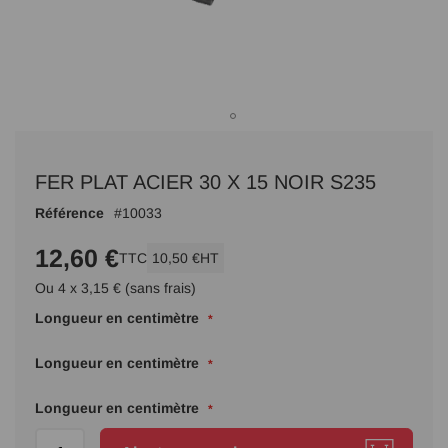
Passer
au
FER PLAT ACIER 30 X 15 NOIR S235
début
de
Référence
10033
la
Galerie
12,60 €
TTC
10,50 €
HT
d’images
Ou 4 x 3,15 € (sans frais)
Longueur en centimètre
Longueur en centimètre
Longueur en centimètre