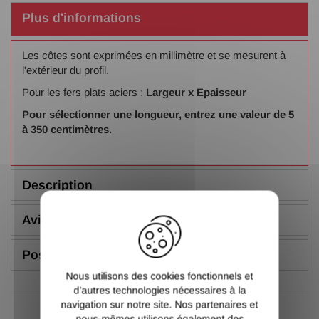
Plus d'informations
Les côtes sont exprimées en millimètre et se mesurent à
l'extérieur du profil.
Pour les fers plats aciers :
Largeur x Epaisseur
Pour sélectionner une longueur, entrez une valeur de 5
à 350 centimètres.
Description
X
Avis (5.00/5)
Poser une question
Nous utilisons des cookies fonctionnels et
d’autres technologies nécessaires à la
navigation sur notre site. Nos partenaires et
nous-mêmes utilisons également des