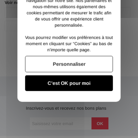
navigation sur notre site. Nos partenaires et
Voir nos autres pages :
nous-mêmes utilisons également des
Fer plat acier
Fer plat acier
cookies permettant de mesurer le trafic afin
de vous offrir une expérience client
personnalisée.
Plat
Vous pourrez modifier vos préférences à tout
moment en cliquant sur “Cookies” au bas de
n'importe quelle page.
Personnaliser
C'est OK pour moi
NEWSLETTER
Inscrivez-vous et recevez nos bons plans
OK