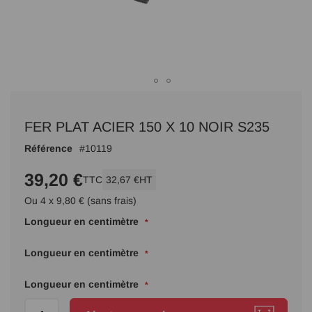
Passer
au
FER PLAT ACIER 150 X 10 NOIR S235
début
de
Référence
10119
la
Galerie
39,20 €
TTC
32,67 €
HT
d’images
Ou 4 x 9,80 € (sans frais)
Longueur en centimètre
Longueur en centimètre
Longueur en centimètre