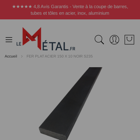
Panneau de gestion des cookies
★★★★★ 4,8 Avis Garantis - Vente à la coupe de barres,
tubes et tôles en acier, inox, aluminium
Accueil
FER PLAT ACIER 150 X 10 NOIR S235
Passer
à
la
fin
de
la
galerie
d’images