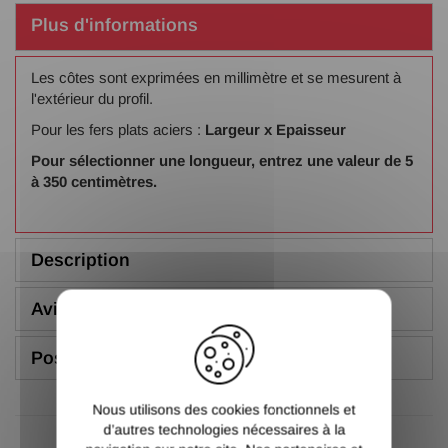
Plus d'informations
Les côtes sont exprimées en millimètre et se mesurent à
l'extérieur du profil.
Pour les fers plats aciers :
Largeur x Epaisseur
Pour sélectionner une longueur, entrez une valeur de 5
à 350 centimètres.
Description
Avis (5.00/5)
X
Poser une question
Nous utilisons des cookies fonctionnels et
d’autres technologies nécessaires à la