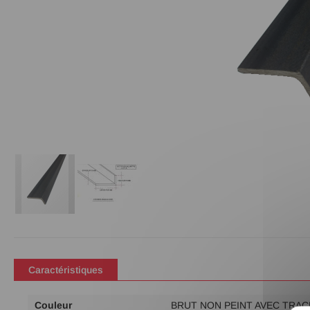
Passer
au
début
de
Caractéristiques
la
Galerie
Plus
Couleur
BRUT NON PEINT AVEC TRAC
d’images