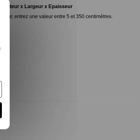
X
Hauteur x Largeur x Epaisseur
ueur, entrez une valeur entre 5 et 350 centimètres.
c