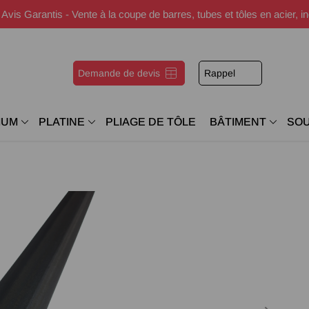
s Garantis - Vente à la coupe de barres, tubes et tôles en acier, i
Demande de devis
Rappel
IUM
PLATINE
PLIAGE DE TÔLE
BÂTIMENT
SO