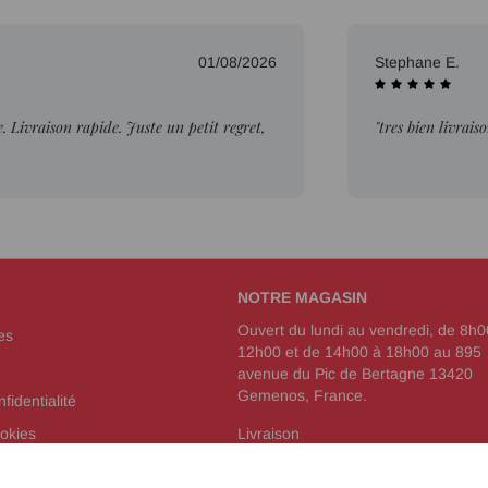
01/08/2026
Stephane E.
Livraison rapide. Juste un petit regret,
"tres bien livrais
NOTRE MAGASIN
Ouvert du lundi au vendredi, de 8h0
es
12h00 et de 14h00 à 18h00 au 895
avenue du Pic de Bertagne 13420
Gemenos, France.
fidentialité
okies
Livraison