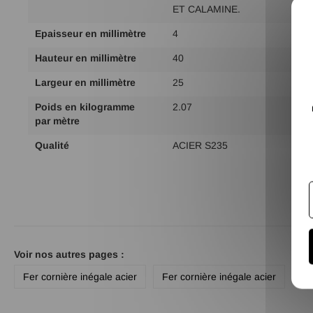
d'infos
ET CALAMINE.
Epaisseur en millimètre
4
Hauteur en millimètre
40
Largeur en millimètre
25
Poids en kilogramme
2.07
par mètre
Qualité
ACIER S235
Voir nos autres pages :
Fer cornière inégale acier
Fer cornière inégale acier