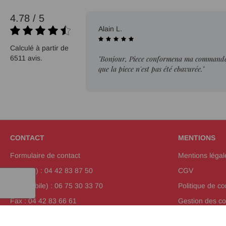
4.78 / 5
02/08/2026
Alain L.
Calculé à partir de
6511 avis.
"Bonjour, Piece conformena ma commande. 
que la piece n'est pas été ebavurée."
CONTACT
MENTIONS
Formulaire de contact
Mentions légal
Tél (fixe) : 04 42 83 87 50
CGV
Tél (mobile) : 06 75 30 33 70
Politique de con
Fax : 04 42 83 66 61
Gestion des co
Plan de site