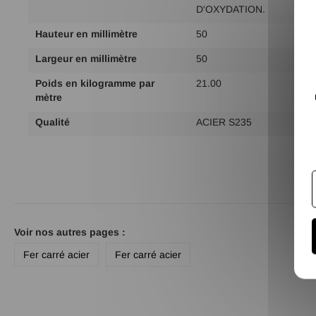
d'infos
D'OXYDATION.
Hauteur en millimètre
50
Largeur en millimètre
50
Poids en kilogramme par
21.00
mètre
Qualité
ACIER S235
Voir nos autres pages :
Fer carré acier
Fer carré acier