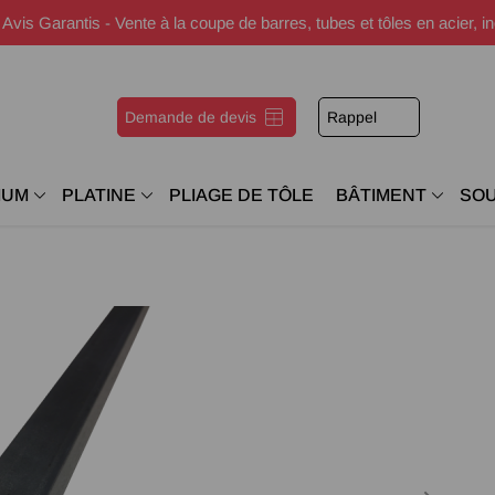
s Garantis - Vente à la coupe de barres, tubes et tôles en acier, i
Demande de devis
Rappel
IUM
PLATINE
PLIAGE DE TÔLE
BÂTIMENT
SO