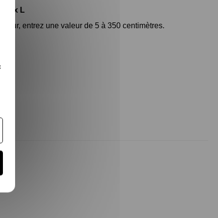
 :
H x L
gueur, entrez une valeur de 5 à 350 centimètres.
c