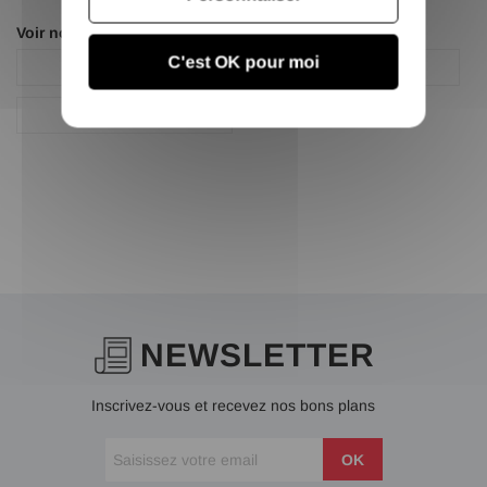
Voir nos autres pages :
C'est OK pour moi
Carré
Fer carré acier
Fer carré acier
NEWSLETTER
Inscrivez-vous et recevez nos bons plans
OK