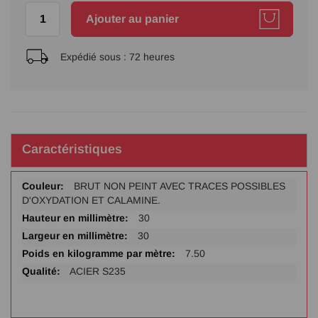
Ajouter au panier
Expédié sous :
72 heures
Caractéristiques
Plus
BRUT NON PEINT AVEC TRACES POSSIBLES
d'infos
D'OXYDATION ET CALAMINE.
30
30
7.50
ACIER S235