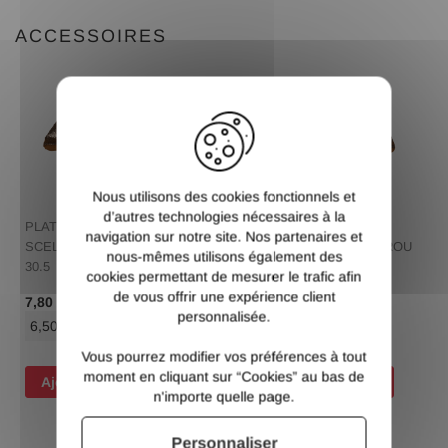
ACCESSOIRES
X
Nous utilisons des cookies fonctionnels et
d’autres technologies nécessaires à la
PLATINE CACHE
PLATINE CACHE
navigation sur notre site. Nos partenaires et
SCELLEMENT 60X60 TROU
SCELLEMENT 60X60 TROU
nous-mêmes utilisons également des
30.5
30.5
cookies permettant de mesurer le trafic afin
de vous offrir une expérience client
/ Pce TTC
/ Pce TTC
7,80 €
7,80 €
personnalisée.
6,50 €
/ Pce HT
6,50 €
/ Pce HT
Vous pourrez modifier vos préférences à tout
moment en cliquant sur “Cookies” au bas de
Ajouter au panier
Ajouter au panier
n'importe quelle page.
Personnaliser