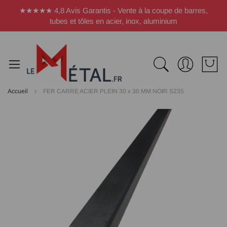
Panneau de gestion des cookies
★★★★★ 4,8 Avis Garantis - Vente à la coupe de barres,
tubes et tôles en acier, inox, aluminium
Accueil
FER CARRE ACIER PLEIN 30 x 30 MM NOIR S235
Passer
à
la
fin
de
la
galerie
d’images