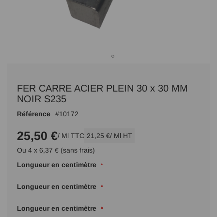
Passer
au
FER CARRE ACIER PLEIN 30 x 30 MM
début
de
NOIR S235
la
Référence
10172
Galerie
d’images
25,50 €
/ Ml TTC
21,25 €
/ Ml HT
Ou 4 x 6,37 € (sans frais)
Longueur en centimètre
Longueur en centimètre
Longueur en centimètre