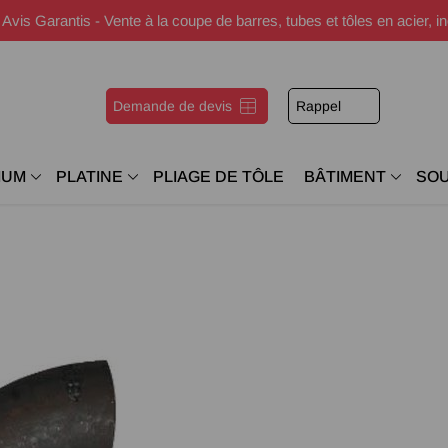
s Garantis - Vente à la coupe de barres, tubes et tôles en acier, i
Demande de devis
Rappel
IUM
PLATINE
PLIAGE DE TÔLE
BÂTIMENT
SO