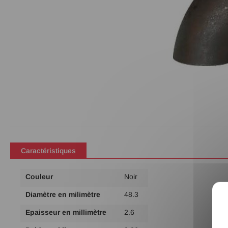
Passer
au
début
de
Caractéristiques
la
Galerie
Plus
Couleur
Noir
d’images
d'infos
Diamètre en milimètre
48.3
Epaisseur en millimètre
2.6