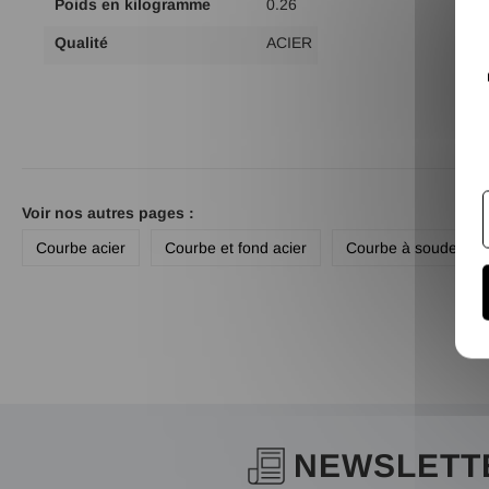
Poids en kilogramme
0.26
Qualité
ACIER
Voir nos autres pages :
Courbe acier
Courbe et fond acier
Courbe à souder
NEWSLETT