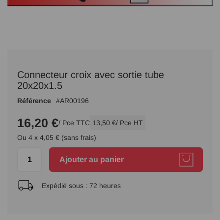
Passer
au
Connecteur croix avec sortie tube
début
de
20x20x1.5
la
Référence
AR00196
Galerie
d’images
16,20 €
/ Pce TTC
13,50 €
/ Pce HT
Ou 4 x 4,05 € (sans frais)
Ajouter au panier
Expédié sous :
72 heures