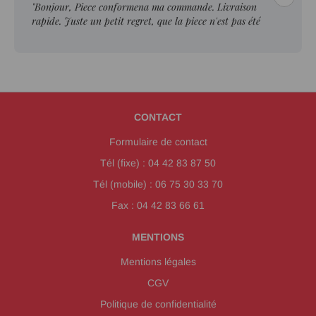
"Bonjour, Piece conformena ma commande. Livraison
rapide. Juste un petit regret, que la piece n'est pas été
ebavurée."
CONTACT
Formulaire de contact
Tél (fixe) : 04 42 83 87 50
Tél (mobile) : 06 75 30 33 70
Fax : 04 42 83 66 61
MENTIONS
Mentions légales
CGV
Politique de confidentialité