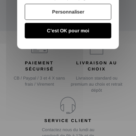
Inscrivez-vous et recevez nos bons plans
Personnaliser
OK
C'est OK pour moi
PAIEMENT
LIVRAISON AU
SÉCURISÉ
CHOIX
CB / Paypal / 3 et 4 X sans
Livraison standard ou
frais / Virement
premium au choix et retrait
dépôt
SERVICE CLIENT
Contactez nous du lundi au
vendredi de 9h à 12h et de