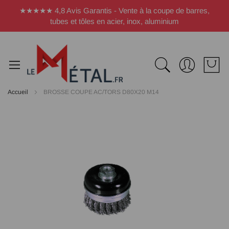
Panneau de gestion des cookies
★★★★★ 4,8 Avis Garantis - Vente à la coupe de barres,
tubes et tôles en acier, inox, aluminium
Accueil
BROSSE COUPE AC/TORS D80X20 M14
Passer
à
la
fin
de
la
galerie
d’images