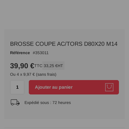
Passer
au
BROSSE COUPE AC/TORS D80X20 M14
début
de
Référence
353011
la
Galerie
39,90 €
TTC
33,25 €
HT
d’images
Ou 4 x 9,97 € (sans frais)
Ajouter au panier
Expédié sous :
72 heures