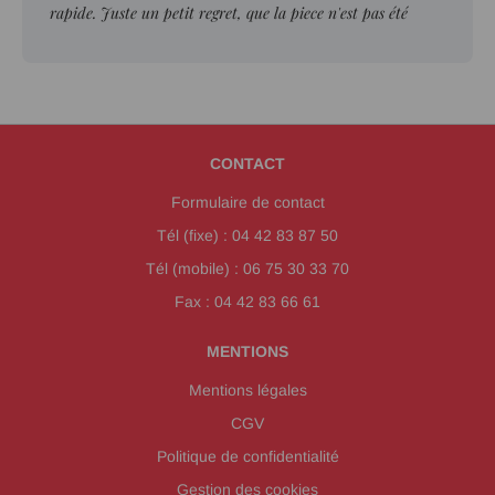
rapide. Juste un petit regret, que la piece n'est pas été
ebavurée."
CONTACT
Formulaire de contact
Tél (fixe) : 04 42 83 87 50
Tél (mobile) : 06 75 30 33 70
Fax : 04 42 83 66 61
MENTIONS
Mentions légales
CGV
Politique de confidentialité
Gestion des cookies